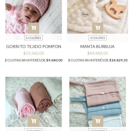
6 COLORES
4 COLORES
GORRITO TEJIDO POMPON
MANTA BURBUJA
$19.360,00
$44.488,00
2
CUOTAS SIN INTERÉS DE
$9.680,00
3
CUOTAS SIN INTERÉS DE
$14.829,33