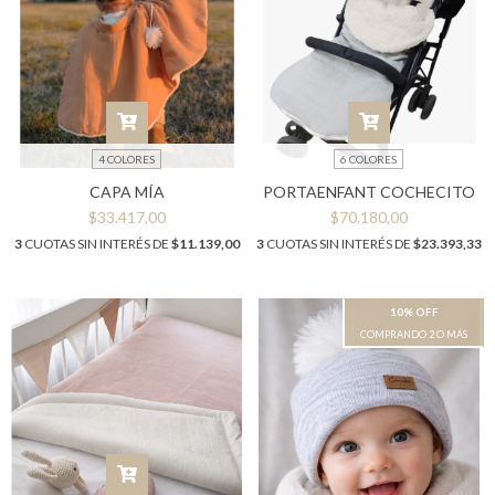
4 COLORES
6 COLORES
CAPA MÍA
PORTAENFANT COCHECITO
$33.417,00
$70.180,00
3
CUOTAS SIN INTERÉS DE
$11.139,00
3
CUOTAS SIN INTERÉS DE
$23.393,33
10% OFF
COMPRANDO 2 O MÁS