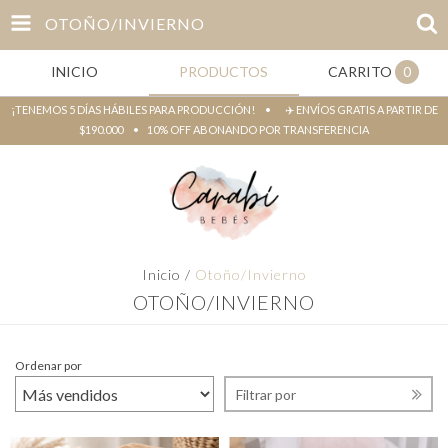
OTOÑO/INVIERNO
INICIO
PRODUCTOS
CARRITO
0
¡TENEMOS 5 DÍAS HÁBILES PARA PRODUCCIÓN! • ✈️ ENVÍOS GRATIS A PARTIR DE
$190.000 • 10% OFF ABONANDO POR TRANSFERENCIA
Inicio
/
Otoño/Invierno
OTOÑO/INVIERNO
Ordenar por
Filtrar por