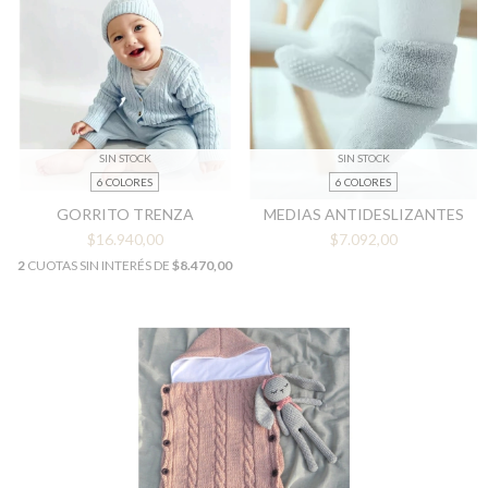
SIN STOCK
SIN STOCK
6 COLORES
6 COLORES
GORRITO TRENZA
MEDIAS ANTIDESLIZANTES
$16.940,00
$7.092,00
2
CUOTAS SIN INTERÉS DE
$8.470,00