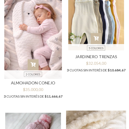
5 COLORES
JARDINERO TRENZAS
$32.054,00
3
CUOTAS SIN INTERÉS DE
$10.684,67
2 COLORES
ALMOHADON CONEJO
$35.000,00
3
CUOTAS SIN INTERÉS DE
$11.666,67