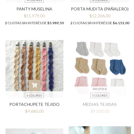
4 COLORES
4 COLORES
PANTY MUSELINA
PORTA MUDITA (PAÑALERO)
$11.979,00
$12.306,00
2
CUOTAS SIN INTERÉS DE
$5.989,50
2
CUOTAS SIN INTERÉS DE
$6.153,00
SIN STOCK
6 COLORES
5 COLORES
PORTACHUPETE TEJIDO
MEDIAS TEJIDAS
$9.680,00
$9.000,00