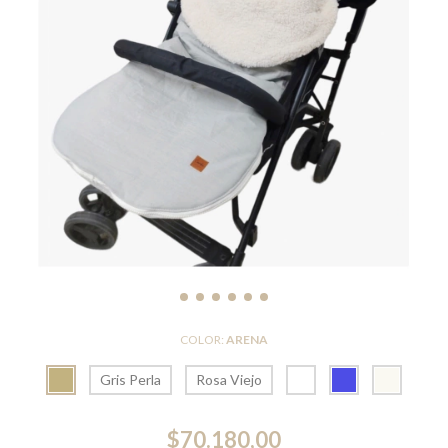
COLOR:
ARENA
Gris Perla
Rosa Viejo
$70.180,00