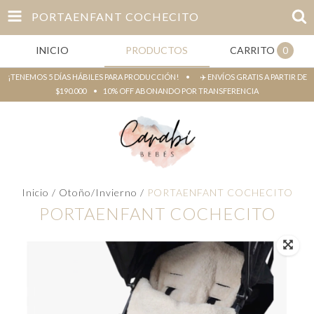
PORTAENFANT COCHECITO
INICIO
PRODUCTOS
CARRITO
0
¡TENEMOS 5 DÍAS HÁBILES PARA PRODUCCIÓN! • ✈️ ENVÍOS GRATIS A PARTIR DE
$190.000 • 10% OFF ABONANDO POR TRANSFERENCIA
Inicio
/
Otoño/Invierno
/
PORTAENFANT COCHECITO
PORTAENFANT COCHECITO