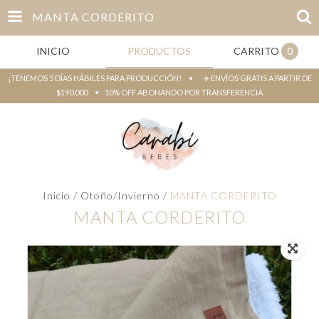
MANTA CORDERITO
INICIO
PRODUCTOS
CARRITO
0
¡TENEMOS 5 DÍAS HÁBILES PARA PRODUCCIÓN! • ✈️ ENVÍOS GRATIS A PARTIR DE
$190.000 • 10% OFF ABONANDO POR TRANSFERENCIA
Inicio
/
Otoño/Invierno
/
MANTA CORDERITO
MANTA CORDERITO