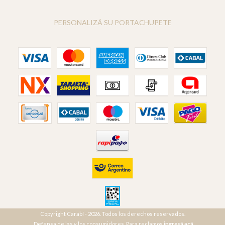
PERSONALIZÁ SU PORTACHUPETE
Copyright Carabí - 2026. Todos los derechos reservados.
Defensa de las y los consumidores. Para reclamos
ingresá acá.