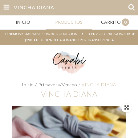
VINCHA DIANA
INICIO
PRODUCTOS
CARRITO
0
¡TENEMOS 5 DÍAS HÁBILES PARA PRODUCCIÓN! • ✈️ ENVÍOS GRATIS A PARTIR DE
$190.000 • 10% OFF ABONANDO POR TRANSFERENCIA
Inicio
/
Primavera/Verano
/
VINCHA DIANA
VINCHA DIANA