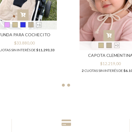
+1
FUNDA PARA COCHECITO
$33.880,00
+3
UOTAS SIN INTERÉS DE
$11.293,33
CAPOTA CLEMENTIN
$12.219,00
2
CUOTAS SIN INTERÉS DE
$6.1