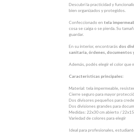
Descubrí la practicidad y funcional
bien organizados y protegidos.
Confeccionado en
tela impermeab
cosa se caiga o se pierda. Su tam
guardar.
En su interior, encontrarás
dos div
sanitaria, órdenes, documentos 
Además, podés elegir el color que 
Características principales:
Material: tela impermeable, resisten
Cierre seguro para mayor protecci
Dos divisores pequeños para crede
Dos divisiones grandes para docum
Medidas: 22x30 cm abierto / 22x15
Variedad de colores para elegir
Ideal para profesionales, estudia