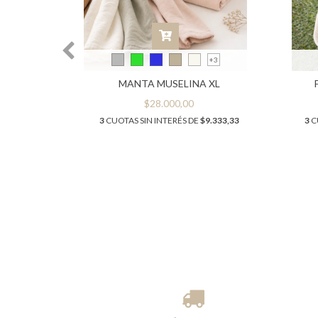
+3
MANTA MUSELINA XL
$28.000,00
3
CUOTAS SIN INTERÉS DE
$9.333,33
3
C
7.260,00