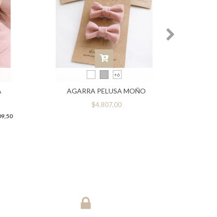
+6
A
AGARRA PELUSA MOÑO
$4.807,00
09,50