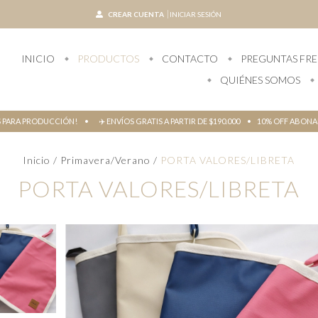
CREAR CUENTA
INICIAR SESIÓN
INICIO
PRODUCTOS
CONTACTO
PREGUNTAS FR
QUIÉNES SOMOS
S PARA PRODUCCIÓN! • ✈️ ENVÍOS GRATIS A PARTIR DE $190.000 • 10% OFF ABO
Inicio
/
Primavera/Verano
/
PORTA VALORES/LIBRETA
PORTA VALORES/LIBRETA