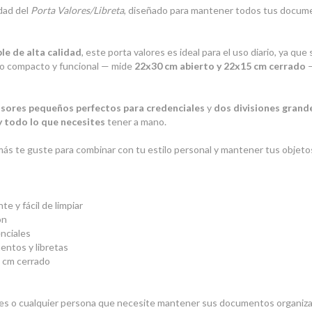
idad del
Porta Valores/Libreta
, diseñado para mantener todos tus docum
le de alta calidad
, este porta valores es ideal para el uso diario, ya que
año compacto y funcional — mide
22x30 cm abierto y 22x15 cm cerrado
—
isores pequeños perfectos para credenciales
y
dos divisiones grande
y todo lo que necesites
tener a mano.
más te guste para combinar con tu estilo personal y mantener tus objet
te y fácil de limpiar
ón
nciales
entos y libretas
 cm cerrado
ntes o cualquier persona que necesite mantener sus documentos organiz