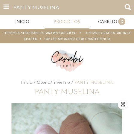
PANTY MUSELINA
INICIO
PRODUCTOS
CARRITO
0
¡TENEMOS 5 DÍAS HÁBILES PARA PRODUCCIÓN! • ✈️ ENVÍOS GRATIS A PARTIR DE
$190.000 • 10% OFF ABONANDO POR TRANSFERENCIA
Inicio
/
Otoño/Invierno
/
PANTY MUSELINA
PANTY MUSELINA