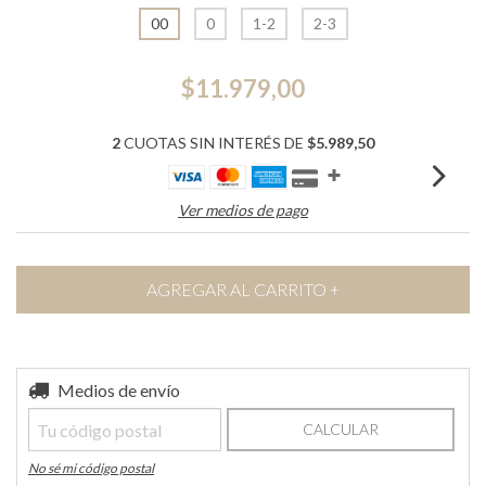
00
0
1-2
2-3
$11.979,00
2
CUOTAS SIN INTERÉS DE
$5.989,50
Ver medios de pago
Entregas para el CP:
Medios de envío
CAMBIAR CP
CALCULAR
No sé mi código postal