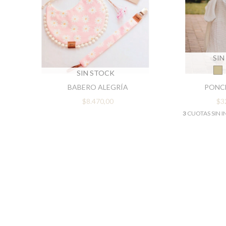
SIN
SIN STOCK
BABERO ALEGRÍA
PONC
$8.470,00
$3
3
CUOTAS SIN I