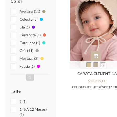
Color
Avellana (11)
Celeste (5)
Lila (1)
Terracota (1)
Turquesa (1)
Gris (11)
Mostaza (3)
+3
Fucsia (1)
CAPOTA CLEMENTIN
$12.219,00
2
CUOTAS SIN INTERÉS DE
$6.10
Talle
1 (1)
1 (6 A 12 Meses)
(1)