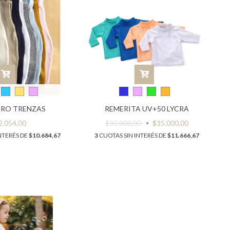
ERO TRENZAS
REMERITA UV+50 LYCRA
2.054,00
$35.000,00
$35.000,00
NTERÉS DE
$10.684,67
3
CUOTAS SIN INTERÉS DE
$11.666,67