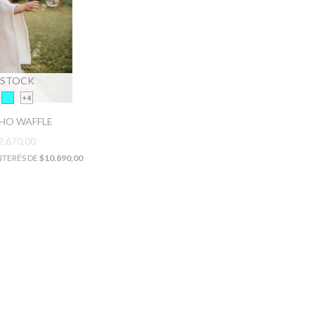
 STOCK
+4
HO WAFFLE
2.670,00
NTERÉS DE
$10.890,00