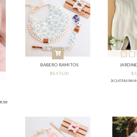
BABERO RAMITOS
JARDIN
$8.470,00
$3
3
CUOTAS SIN I
A
9,50