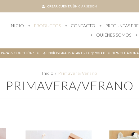
CREAR CUENTA
INICIAR SESIÓN
INICIO
PRODUCTOS
CONTACTO
PREGUNTAS FR
QUIÉNES SOMOS
S PARA PRODUCCIÓN! • ✈️ ENVÍOS GRATIS A PARTIR DE $190.000 • 10% OFF ABO
Inicio
/
Primavera/Verano
PRIMAVERA/VERANO